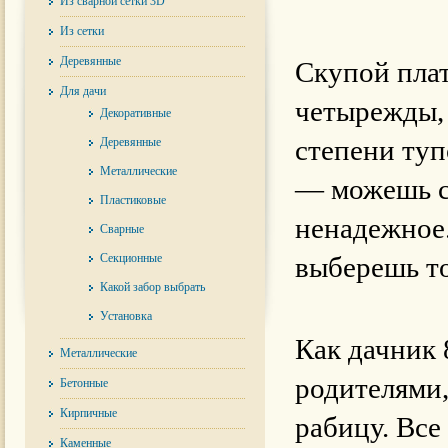
Из сварной сетки 3D
Из сетки
Деревянные
Скупой плат
Для дачи
четырежды, 
Декоративные
степени туп
Деревянные
Металлические
— можешь см
Пластиковые
ненадежное.
Сварные
Секционные
выберешь то
Какой забор выбрать
Установка
Как дачник 
Металлические
родителями,
Бетонные
Кирпичные
рабицу. Все
Каменные