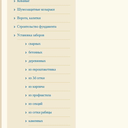
Кованые
Шумозащитные козырьки
Ворота, калитки
Строительство фундамента
Установка заборов
сварных
бетонных
деревянных
из евроштакетника
из 3d сетки
из кирпича
из профнастила
из секций
из сетки рабицы
каменных